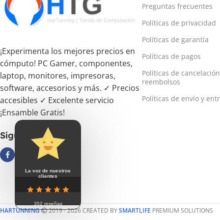
Preguntas frecuentes
Políticas de privacidad
Políticas de garantía
¡Experimenta los mejores precios en
Políticas de pagos
cómputo! PC Gamer, componentes,
Políticas de cancelación
laptop, monitores, impresoras,
reembolsos
software, accesorios y más. ✓ Precios
Políticas de envío y ent
accesibles ✓ Excelente servicio
¡Ensamble Gratis!
Síguenos
La voz de nuestros
clientes
352 reseñas
HARTUNNING
2019 - 2026 CREATED BY
SMARTLIFE
PREMIUM SOLUTIONS