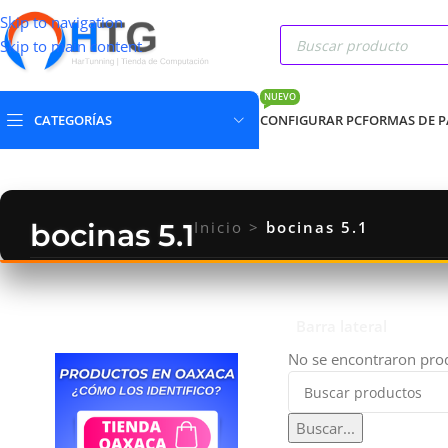
Skip to navigation
Skip to main content
NUEVO
CATEGORÍAS
CONFIGURAR PC
FORMAS DE 
bocinas 5.1
Inicio
>
bocinas 5.1
Barra lateral
No se encontraron prod
Buscar...