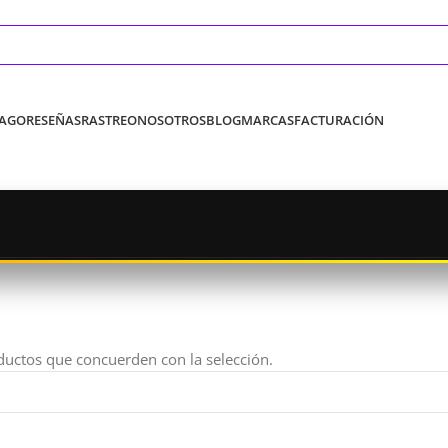
PAGO
RESEÑAS
RASTREO
NOSOTROS
BLOG
MARCAS
FACTURACIÓN
uctos que concuerden con la selección.