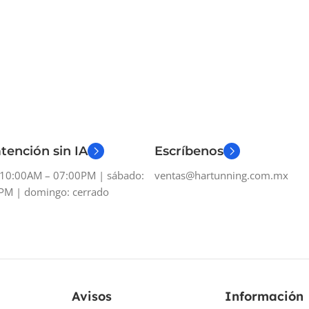
tención sin IA
Escríbenos
: 10:00AM – 07:00PM | sábado:
ventas@hartunning.com.mx
PM | domingo: cerrado
Avisos
Información