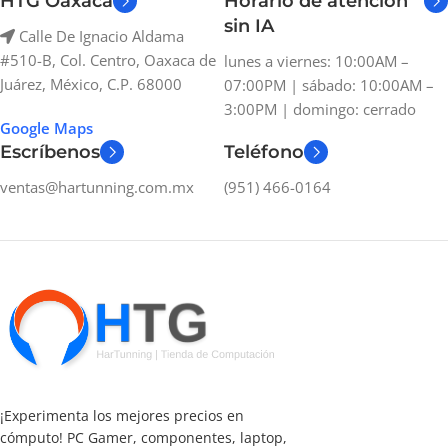
HTG Oaxaca
Horario de atención
sin IA
Calle De Ignacio Aldama
#510-B, Col. Centro, Oaxaca de
lunes a viernes: 10:00AM –
Juárez, México, C.P. 68000
07:00PM | sábado: 10:00AM –
3:00PM | domingo: cerrado
Google Maps
Escríbenos
Teléfono
ventas@hartunning.com.mx
(951) 466-0164
¡Experimenta los mejores precios en
cómputo! PC Gamer, componentes, laptop,