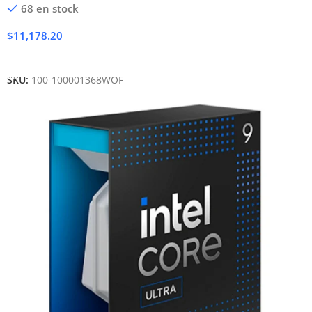
68 en stock
$
11,178.20
Añadir Al Carrito
SKU:
100-100001368WOF