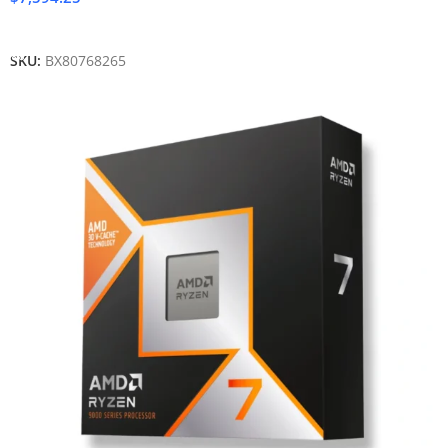
Añadir Al Carrito
SKU:
BX80768265