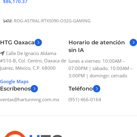
$
86,170.37
Añadir Al Carrito
SKU:
ROG-ASTRAL-RTX5090-O32G-GAMING
HTG Oaxaca
Horario de atención
sin IA
Calle De Ignacio Aldama
#510-B, Col. Centro, Oaxaca de
lunes a viernes: 10:00AM –
Juárez, México, C.P. 68000
07:00PM | sábado: 10:00AM –
3:00PM | domingo: cerrado
Google Maps
Escríbenos
Teléfono
ventas@hartunning.com.mx
(951) 466-0164