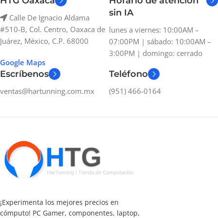
HTG Oaxaca
Horario de atención
sin IA
Calle De Ignacio Aldama
#510-B, Col. Centro, Oaxaca de
lunes a viernes: 10:00AM –
Juárez, México, C.P. 68000
07:00PM | sábado: 10:00AM –
3:00PM | domingo: cerrado
Google Maps
Escríbenos
Teléfono
ventas@hartunning.com.mx
(951) 466-0164
¡Experimenta los mejores precios en
cómputo! PC Gamer, componentes, laptop,