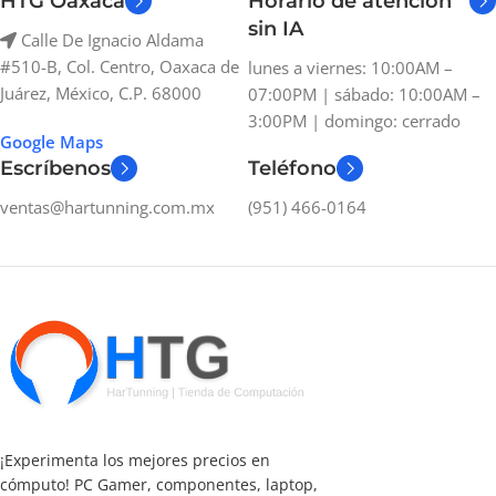
HTG Oaxaca
Horario de atención
sin IA
Calle De Ignacio Aldama
#510-B, Col. Centro, Oaxaca de
lunes a viernes: 10:00AM –
Juárez, México, C.P. 68000
07:00PM | sábado: 10:00AM –
3:00PM | domingo: cerrado
Google Maps
Escríbenos
Teléfono
ventas@hartunning.com.mx
(951) 466-0164
¡Experimenta los mejores precios en
cómputo! PC Gamer, componentes, laptop,