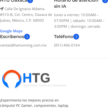
HTG Oaxaca
Horario de atención
sin IA
Calle De Ignacio Aldama
#510-B, Col. Centro, Oaxaca de
lunes a viernes: 10:00AM –
Juárez, México, C.P. 68000
07:00PM | sábado: 10:00AM –
3:00PM | domingo: cerrado
Google Maps
Escríbenos
Teléfono
ventas@hartunning.com.mx
(951) 466-0164
¡Experimenta los mejores precios en
cómputo! PC Gamer, componentes, laptop,