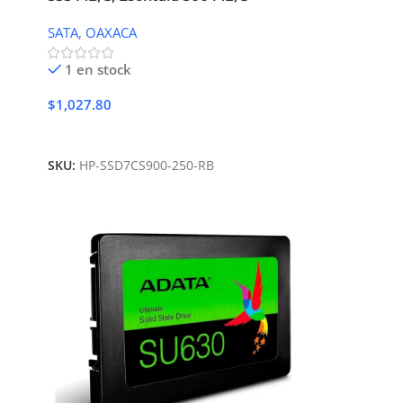
SATA
,
OAXACA
1 en stock
$
1,027.80
Añadir Al Carrito
SKU:
HP-SSD7CS900-250-RB