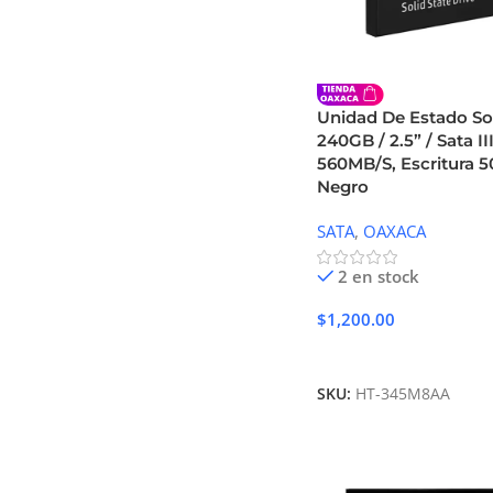
Unidad De Estado So
240GB / 2.5” / Sata II
560MB/S, Escritura 5
Negro
SATA
,
OAXACA
2 en stock
$
1,200.00
Añadir Al Carrito
SKU:
HT-345M8AA