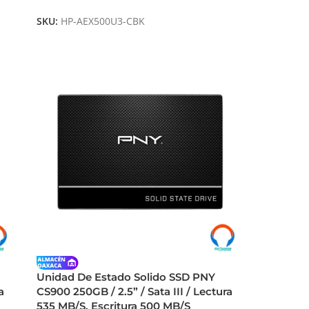
SKU:
HP-AEX500U3-CBK
Unidad De Estado Solido SSD PNY
a
CS900 250GB / 2.5” / Sata III / Lectura
535 MB/S, Escritura 500 MB/S