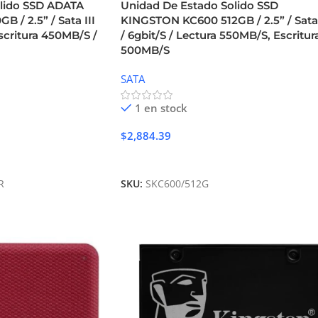
lido SSD ADATA
Unidad De Estado Solido SSD
 / 2.5” / Sata III
KINGSTON KC600 512GB / 2.5” / Sata 
scritura 450MB/S /
/ 6gbit/S / Lectura 550MB/S, Escritur
500MB/S
SATA
1 en stock
$
2,884.39
Añadir Al Carrito
R
SKU:
SKC600/512G