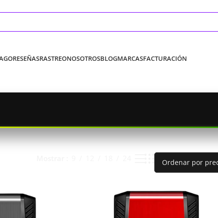
PAGO
RESEÑAS
RASTREO
NOSOTROS
BLOG
MARCAS
FACTURACIÓN
Mostrar
9
12
18
24