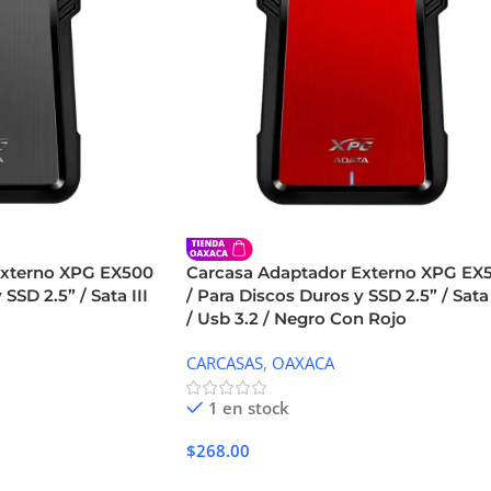
Externo XPG EX500
Carcasa Adaptador Externo XPG EX
SSD 2.5” / Sata III
/ Para Discos Duros y SSD 2.5” / Sata 
/ Usb 3.2 / Negro Con Rojo
CARCASAS
,
OAXACA
1 en stock
$
268.00
Añadir Al Carrito