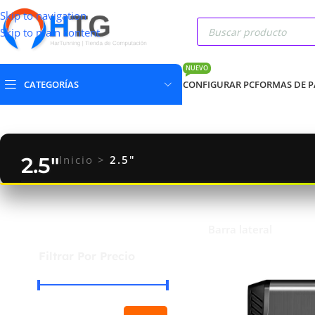
Skip to navigation
Skip to main content
NUEVO
CATEGORÍAS
CONFIGURAR PC
FORMAS DE 
2.5"
Inicio
>
2.5"
Barra lateral
Filtrar Por Precio