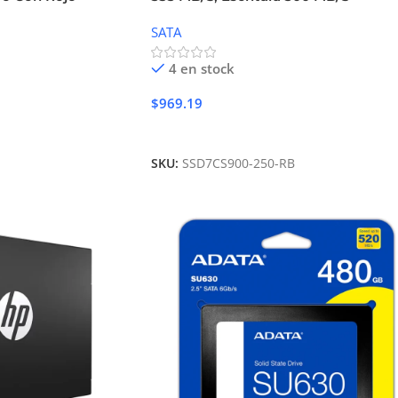
SATA
4 en stock
$
969.19
Añadir Al Carrito
SKU:
SSD7CS900-250-RB