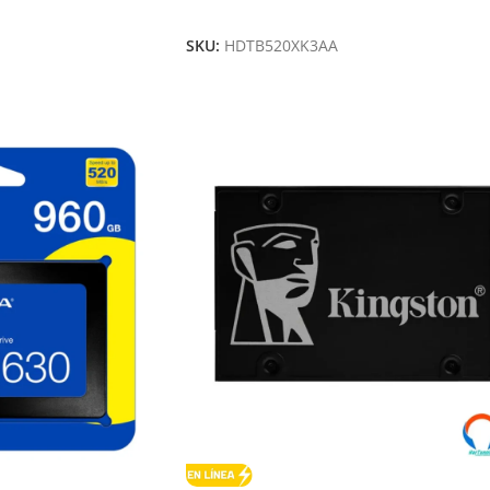
Añadir Al Carrito
SKU:
HDTB520XK3AA