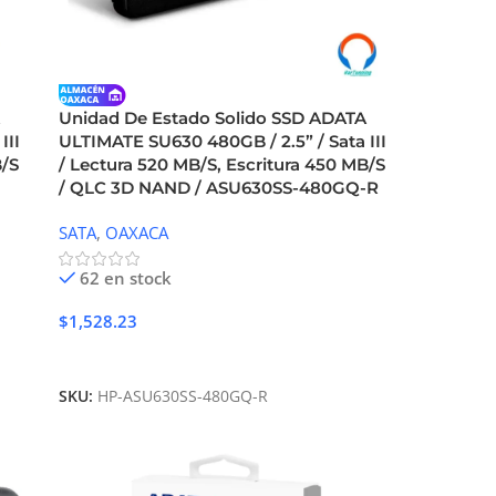
A
Unidad De Estado Solido SSD ADATA
III
ULTIMATE SU630 480GB / 2.5” / Sata III
B/S
/ Lectura 520 MB/S, Escritura 450 MB/S
/ QLC 3D NAND / ASU630SS-480GQ-R
SATA
,
OAXACA
62 en stock
$
1,528.23
Añadir Al Carrito
SKU:
HP-ASU630SS-480GQ-R