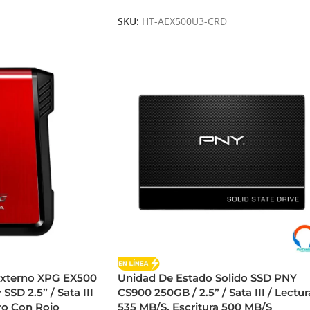
SKU:
HT-AEX500U3-CRD
Externo XPG EX500
Unidad De Estado Solido SSD PNY
SSD 2.5” / Sata III
CS900 250GB / 2.5” / Sata III / Lectur
gro Con Rojo
535 MB/S, Escritura 500 MB/S