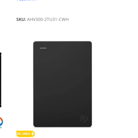
Añadir Al Carrito
SKU:
AHV300-2TU31-CWH