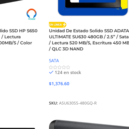
lido SSD HP S650
Unidad De Estado Solido SSD ADAT
I / Lectura
ULTIMATE SU630 480GB / 2.5” / Sata 
00MB/S / Color
/ Lectura 520 MB/S, Escritura 450 M
/ QLC 3D NAND
SATA
124 en stock
$
1,376.60
Añadir Al Carrito
SKU:
ASU630SS-480GQ-R