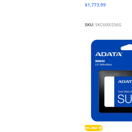
$
1,773.99
Añadir Al Carrito
SKU:
SKC600/256G