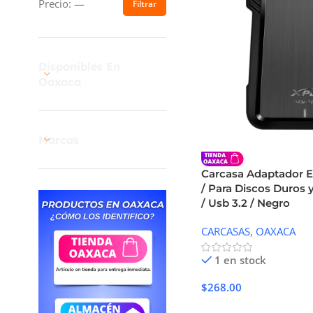
Precio:
—
Filtrar
Disponibles En
Oaxaca
Marcas
Carcasa Adaptador 
/ Para Discos Duros y 
/ Usb 3.2 / Negro
CARCASAS
,
OAXACA
1 en stock
$
268.00
Añadir Al Carrito