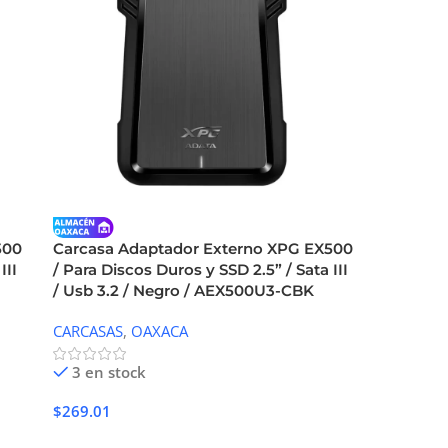
500
Carcasa Adaptador Externo XPG EX500
III
/ Para Discos Duros y SSD 2.5” / Sata III
/ Usb 3.2 / Negro / AEX500U3-CBK
CARCASAS
,
OAXACA
3 en stock
$
269.01
Añadir Al Carrito