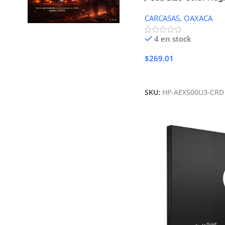
CARCASAS
,
OAXACA
4 en stock
$
269.01
Añadir Al Carrito
SKU:
HP-AEX500U3-CRD