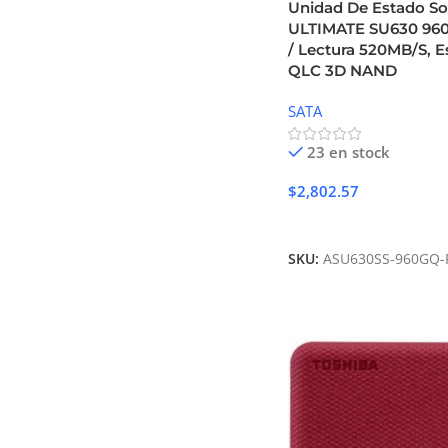
Unidad De Estado So
ULTIMATE SU630 960GB
/ Lectura 520MB/S, E
QLC 3D NAND
SATA
23 en stock
$
2,802.57
Añadir Al Carrito
SKU:
ASU630SS-960GQ-