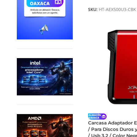
SKU:
HT-AEX500U3-CBK
Carcasa Adaptador 
/ Para Discos Duros y 
/ Usb 3.2 / Color Ne