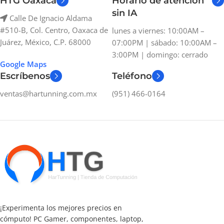
HTG Oaxaca
Horario de atención
sin IA
Calle De Ignacio Aldama
#510-B, Col. Centro, Oaxaca de
lunes a viernes: 10:00AM –
Juárez, México, C.P. 68000
07:00PM | sábado: 10:00AM –
3:00PM | domingo: cerrado
Google Maps
Escríbenos
Teléfono
ventas@hartunning.com.mx
(951) 466-0164
¡Experimenta los mejores precios en
cómputo! PC Gamer, componentes, laptop,