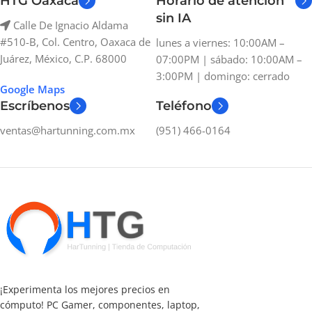
HTG Oaxaca
Horario de atención
sin IA
Calle De Ignacio Aldama
#510-B, Col. Centro, Oaxaca de
lunes a viernes: 10:00AM –
Juárez, México, C.P. 68000
07:00PM | sábado: 10:00AM –
3:00PM | domingo: cerrado
Google Maps
Escríbenos
Teléfono
ventas@hartunning.com.mx
(951) 466-0164
¡Experimenta los mejores precios en
cómputo! PC Gamer, componentes, laptop,