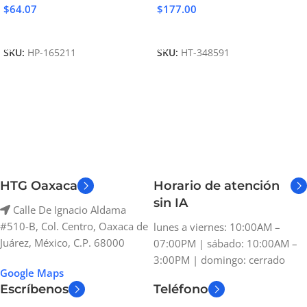
$
64.07
$
177.00
Añadir Al Carrito
Añadir Al Carrito
SKU:
HP-165211
SKU:
HT-348591
HTG Oaxaca
Horario de atención
sin IA
Calle De Ignacio Aldama
#510-B, Col. Centro, Oaxaca de
lunes a viernes: 10:00AM –
Juárez, México, C.P. 68000
07:00PM | sábado: 10:00AM –
3:00PM | domingo: cerrado
Google Maps
Escríbenos
Teléfono