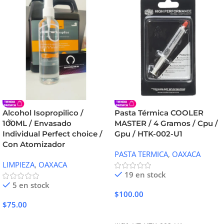
Alcohol Isopropilico /
Pasta Térmica COOLER
100ML / Envasado
MASTER / 4 Gramos / Cpu /
Individual Perfect choice /
Gpu / HTK-002-U1
Con Atomizador
PASTA TERMICA
,
OAXACA
LIMPIEZA
,
OAXACA
19 en stock
5 en stock
$
100.00
$
75.00
Añadir Al Carrito
Añadir Al Carrito