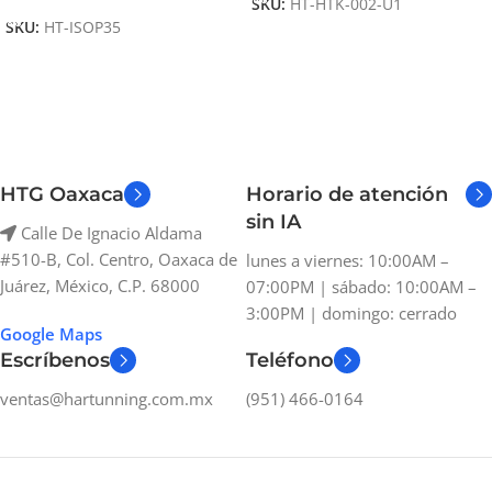
SKU:
HT-HTK-002-U1
SKU:
HT-ISOP35
HTG Oaxaca
Horario de atención
sin IA
Calle De Ignacio Aldama
#510-B, Col. Centro, Oaxaca de
lunes a viernes: 10:00AM –
Juárez, México, C.P. 68000
07:00PM | sábado: 10:00AM –
3:00PM | domingo: cerrado
Google Maps
Escríbenos
Teléfono
ventas@hartunning.com.mx
(951) 466-0164