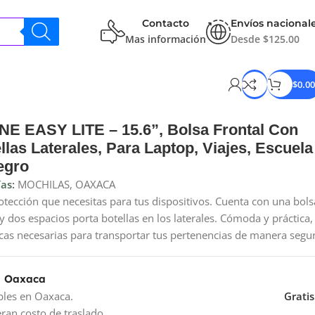
Contacto
Envíos nacional
Mas información
Desde $125.00
$
0.00
E EASY LITE – 15.6”, Bolsa Frontal Con
llas Laterales, Para Laptop, Viajes, Escuela
egro
as:
MOCHILAS
,
OAXACA
otección que necesitas para tus dispositivos. Cuenta con una bols
e y dos espacios porta botellas en los laterales. Cómoda y práctica,
icas necesarias para transportar tus pertenencias de manera segu
a Oaxaca
bles en Oaxaca.
Gratis
ran costo de traslado.