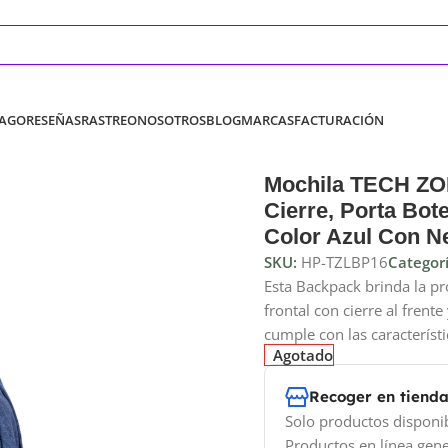
PAGO
RESEÑAS
RASTREO
NOSOTROS
BLOG
MARCAS
FACTURACIÓN
Mochila TECH ZON
Cierre, Porta Bote
Color Azul Con N
SKU:
HP-TZLBP16
Categorí
Esta Backpack brinda la pr
frontal con cierre al frent
cumple con las característ
Agotado
Recoger en tiend
Solo productos disponi
Productos en línea gene