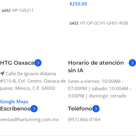
Añadir Al Carrito
$
250.00
SKU:
HP-165211
Añadir Al Carrito
SKU:
HT-DP-GCH1-GH01-RGB
HTG Oaxaca
Horario de atención
sin IA
Calle De Ignacio Aldama
#510-B, Col. Centro, Oaxaca de
lunes a viernes: 10:00AM –
Juárez, México, C.P. 68000
07:00PM | sábado: 10:00AM –
3:00PM | domingo: cerrado
Google Maps
Escríbenos
Teléfono
ventas@hartunning.com.mx
(951) 466-0164