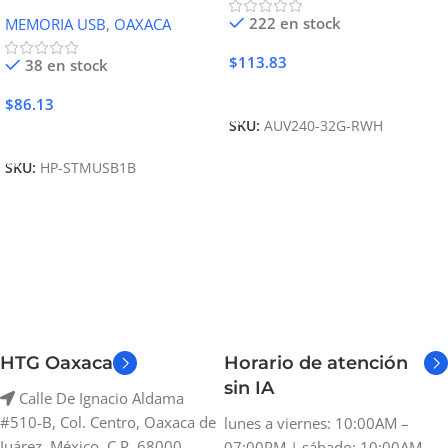
222 en stock
MEMORIA USB
,
OAXACA
$
113.83
38 en stock
Añadir Al Carrito
$
86.13
SKU:
AUV240-32G-RWH
Añadir Al Carrito
SKU:
HP-STMUSB1B
HTG Oaxaca
Horario de atención
sin IA
Calle De Ignacio Aldama
#510-B, Col. Centro, Oaxaca de
lunes a viernes: 10:00AM –
Juárez, México, C.P. 68000
07:00PM | sábado: 10:00AM –