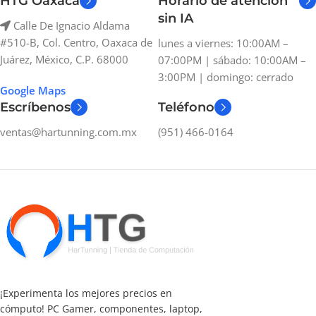
HTG Oaxaca
Horario de atención
sin IA
Calle De Ignacio Aldama
#510-B, Col. Centro, Oaxaca de
lunes a viernes: 10:00AM –
Juárez, México, C.P. 68000
07:00PM | sábado: 10:00AM –
3:00PM | domingo: cerrado
Google Maps
Escríbenos
Teléfono
ventas@hartunning.com.mx
(951) 466-0164
¡Experimenta los mejores precios en
cómputo! PC Gamer, componentes, laptop,